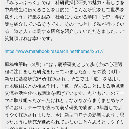
「みらいぶっく」では，科研費採択研究の魅力・新しさを
中高校生に伝えることを目的に「こんな研究をして世界を
変えよう」特集を組み，社会につながる学問・研究・学び
等を紹介しているそうです。その一つとして私が行ってい
る「道と人」に関する研究を紹介していただきました。ご
笑覧頂ければ幸いです。
https://www.miraibook-research.net/theme/l2517/
原稿執筆時（3月）には，萌芽研究として歩く旅の心理過
程に注目をした研究を行っていましたが，その後（4月）
新たに基盤研究(B)が採択され，そこでは「道」を活用し
た地域住民との相互作用，「道」があることによる地域間
交流や活性化へも議論を拡げています。もともとこのテー
マに取り組みたかったけれど，なかなかうまくまとめられ
ずにおり，テーマを絞って萌芽研究で凌ぎ，3年越しでよ
うやく採択されました。今は新型コロナの影響もあり，思
ったように研究が進められていないことを思うと，タイミ
ングの悪さがなんともかんとも。