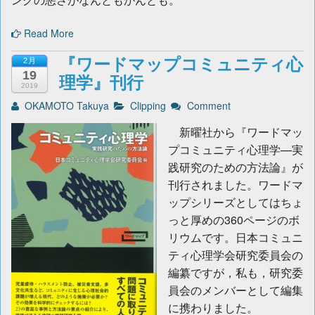
Read More
『ワードマップコミュニティ心
2月
19
理学』刊行
2019
OKAMOTO Takuya
Clipping
Comment
新曜社から『ワードマッ
プコミュニティ心理学—実
践研究のための方法論』が
刊行されました。ワードマ
ップシリーズとしてはちょ
っと厚めの360ページのボ
リウムです。日本コミュニ
ティ心理学会研究委員会の
編纂ですが，私も，研究委
員会のメンバーとして編集
に携わりました。