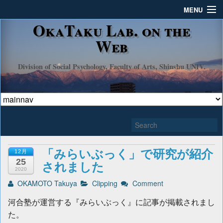
MENU
OkaTaku Lab. on the
TOP
Web
ENGLISH
Division of Social Psychology, Faculty of Arts, Shinshu UNIV.
CONTACT
LINK
「みらいぶっく」で研究が紹介
12月
25
されました
2020
OKAMOTO Takuya
Clipping
Comment
河合塾が運営する『みらいぶっく』に記事が掲載されまし
た。