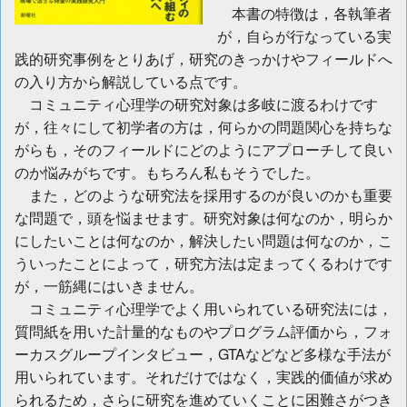
本書の特徴は，各執筆者
が，自らが行なっている実
践的研究事例をとりあげ，研究のきっかけやフィールドへ
の入り方から解説している点です。
コミュニティ心理学の研究対象は多岐に渡るわけです
が，往々にして初学者の方は，何らかの問題関心を持ちな
がらも，そのフィールドにどのようにアプローチして良い
のか悩みがちです。もちろん私もそうでした。
また，どのような研究法を採用するのが良いのかも重要
な問題で，頭を悩ませます。研究対象は何なのか，明らか
にしたいことは何なのか，解決したい問題は何なのか，こ
ういったことによって，研究方法は定まってくるわけです
が，一筋縄にはいきません。
コミュニティ心理学でよく用いられている研究法には，
質問紙を用いた計量的なものやプログラム評価から，フォ
ーカスグループインタビュー，GTAなどなど多様な手法が
用いられています。それだけではなく，実践的価値が求め
られるため，さらに研究を進めていくことに困難さがつき