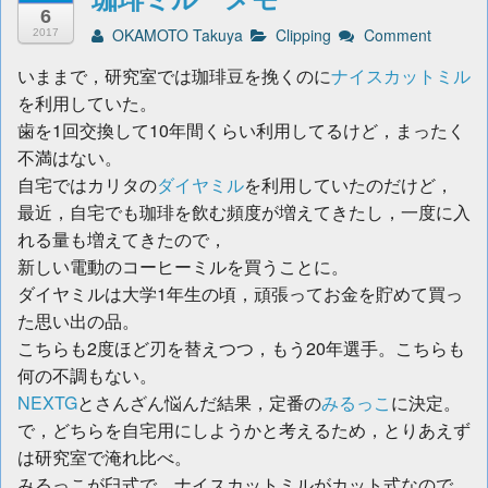
6
OKAMOTO Takuya
Clipping
Comment
2017
いままで，研究室では珈琲豆を挽くのに
ナイスカットミル
を利用していた。
歯を1回交換して10年間くらい利用してるけど，まったく
不満はない。
自宅ではカリタの
ダイヤミル
を利用していたのだけど，
最近，自宅でも珈琲を飲む頻度が増えてきたし，一度に入
れる量も増えてきたので，
新しい電動のコーヒーミルを買うことに。
ダイヤミルは大学1年生の頃，頑張ってお金を貯めて買っ
た思い出の品。
こちらも2度ほど刃を替えつつ，もう20年選手。こちらも
何の不調もない。
NEXTG
とさんざん悩んだ結果，定番の
みるっこ
に決定。
で，どちらを自宅用にしようかと考えるため，とりあえず
は研究室で淹れ比べ。
みるっこが臼式で，ナイスカットミルがカット式なので，