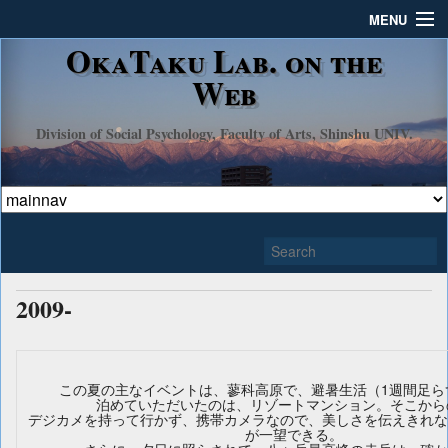
MENU
OkaTaku Lab. on the
TOP
Web
ENGLISH
Division of Social Psychology, Faculty of Arts, Shinshu UNIV.
CONTACT
LINK
2009-
この夏の主なイベントは、蓼科高原で、避暑生活（1週間足ら
泊めていただいたのは、リゾートマンション。そこから
デジカメを持って行かず、携帯カメラなので、美しさを伝えきれな
が一望できる。