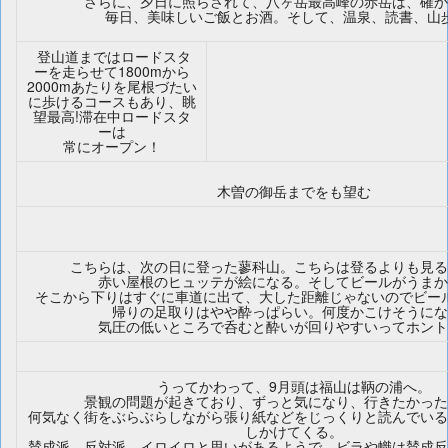
さらに、夕日に照らされて、八ヶ岳最高峰の赤岳は、確か
毎日、美味しいご飯とお酒。そして、温泉、読書、山
登山道まではロードスタ
ーを走らせて1800mから
2000mあたりを尾根づたい
に歩けるコースもあり、眺
望最高!滞在中ロードスタ
ーは
常にオープン！
木曽の御岳までをも望む
こちらは、次の日に登った蓼科山。こちらは登るよりも見る
赤い屋根のヒュッテが絵になる。そしてビールがうまか
そこから下りはすぐに車道に出て、大した距離じゃないのでビー
帰りの足取りはやや酔っぱらい。何度かこけそうにな
気圧の低いところで呑むと酔いが回りやすいってホント
うってかわって、9月頭は福山は鞆の浦へ。
景観の問題が起きており、ずっと気になり、行きたかった
何気なく街をぶらぶらしながら張り紙などをじっくりと読んでいる
しかけてくる。
賛成派、反対派、イロイロと思いがあるようで、ビラや幟は賛成反